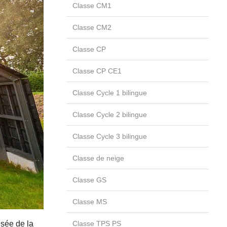
Classe CM1
Classe CM2
Classe CP
Classe CP CE1
Classe Cycle 1 bilingue
Classe Cycle 2 bilingue
Classe Cycle 3 bilingue
Classe de neige
Classe GS
Classe MS
usée de la
Classe TPS PS