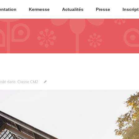
entation
Kermesse
Actualités
Presse
Inscrip
osté dans:
Classe CM2