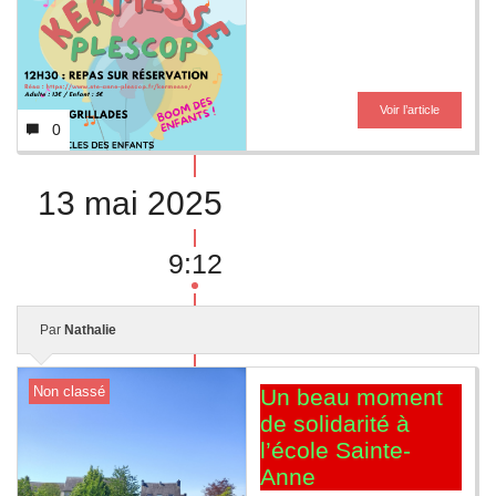
Voir l’article
0
13 mai 2025
9:12
Par
Nathalie
Non classé
Un beau moment
de solidarité à
l’école Sainte-
Anne