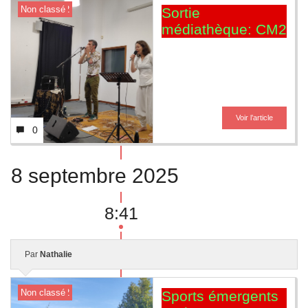
Classe CM2
Non classé
Sortie
médiathèque: CM2
Voir l’article
0
8 septembre 2025
8:41
Par
Nathalie
Classe CM2
Non classé
Sports émergents