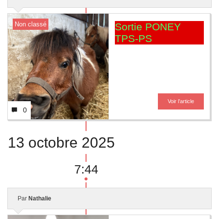
Liens utiles
Non classé
Sortie PONEY
Contact
TPS-PS
Voir l’article
0
13 octobre 2025
7:44
Par
Nathalie