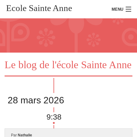
Ecole Sainte Anne
MENU
Accueil
Présentation
Le blog de l'école Sainte Anne
Kermesse
Actualités
28 mars 2026
Presse
Inscription
9:38
Connexion
Par
Nathalie