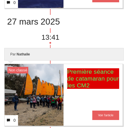
0
27 mars 2025
13:41
Par
Nathalie
Non classé
Première séance
de catamaran pour
les CM2
Voir l’article
0