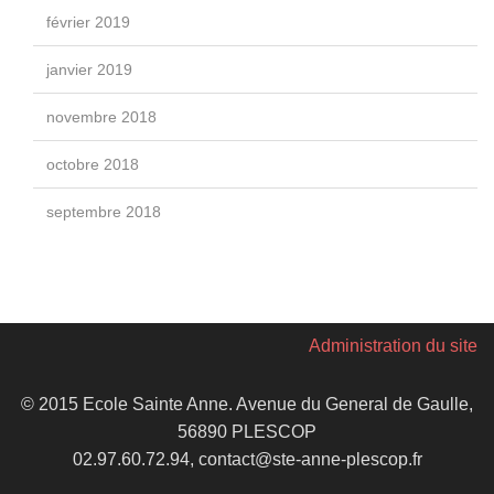
février 2019
janvier 2019
novembre 2018
octobre 2018
septembre 2018
Administration du site
© 2015 Ecole Sainte Anne. Avenue du General de Gaulle,
56890 PLESCOP
02.97.60.72.94, contact@ste-anne-plescop.fr