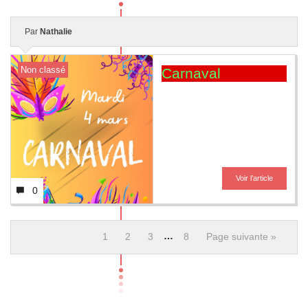
Par
Nathalie
Non classé
Carnaval
Voir l’article
0
…
1
2
3
8
Page suivante »