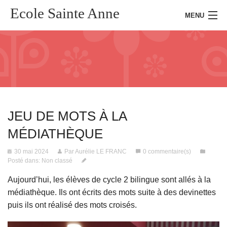
Ecole Sainte Anne
MENU
Accueil
Présentation
JEU DE MOTS À LA
Kermesse
MÉDIATHÈQUE
Actualités
30 mai 2024
Par Aurélie LE FRANC
0 commentaire(s)
Posté dans:
Non classé
Presse
Aujourd’hui, les élèves de cycle 2 bilingue sont allés à la
Inscription
médiathèque. Ils ont écrits des mots suite à des devinettes
puis ils ont réalisé des mots croisés.
Connexion