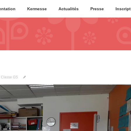
entation
Kermesse
Actualités
Presse
Inscrip
:
Classe GS