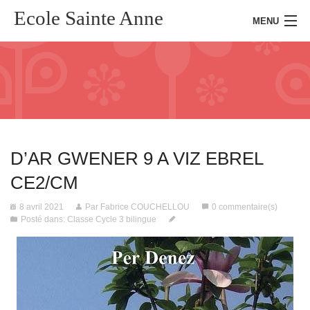
Ecole Sainte Anne
MENU
Accueil
Présentation
D’AR GWENER 9 A VIZ EBREL
Kermesse
CE2/CM
Actualités
8 avril 2021
Par Fabrice COUCHELLOU
0 commentaire(s)
Posté dans:
Classe Cycle 3 bilingue
Presse
Inscription
Connexion