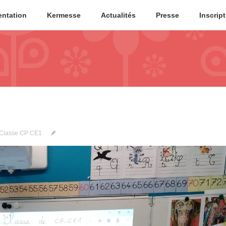
entation
Kermesse
Actualités
Presse
Inscrip
Classe CP CE1