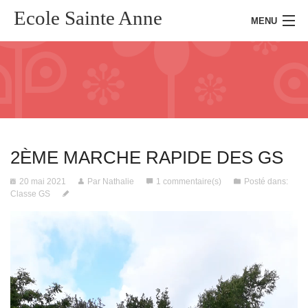
Ecole Sainte Anne
MENU
Accueil
Présentation
2ÈME MARCHE RAPIDE DES GS
Kermesse
20 mai 2021
Par Nathalie
1 commentaire(s)
Posté dans:
Actualités
Classe GS
Presse
Inscription
Connexion