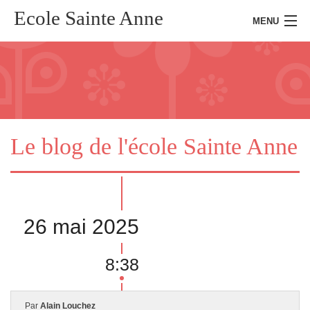
Ecole Sainte Anne
MENU
Accueil
Présentation
Le blog de l'école Sainte Anne
Kermesse
Actualités
26 mai 2025
Presse
Inscription
8:38
Connexion
Par
Alain Louchez